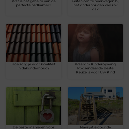
Wat is het geheim van de
Feiten om te overwegen bij
perfecte badkamer?
het onderhouden van uw
dak
Hoe zorg je voor kwaliteit
Waarom Kinderopvang
in dakonderhoud?
Roosendaal de Beste
Keuze is voor Uw Kind
De beste manieren voor
Navigatie door de