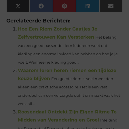
X
Facebook
Pinterest
LinkedIn
Email
(Twitter)
Gerelateerde Berichten:
Hoe Een Riem Zonder Gaatjes Je
Zelfvertrouwen Kan Versterken
Het belang
van een goed passende riem Iedereen weet dat
kleding een enorme invloed kan hebben op hoe je je
voelt. Wanneer je kleding goed...
Waarom leren heren riemen een tijdloze
keuze blijven
Een goede riem is veel meer dan
alleen een praktische accessoire. Het is een vast
onderdeel van een verzorgde outfit en maakt vaak het
verschil...
Roosendaal Ontdekt Zijn Eigen Ritme Te
Midden van Verandering en Groei
Inleiding
tot Roosendaal Roosendaal, een stad gelegen in de