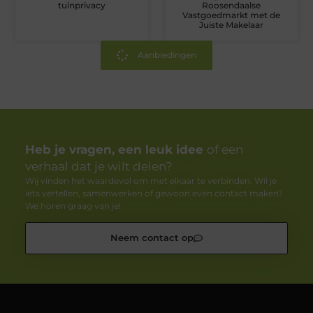
tuinprivacy
Roosendaalse
Vastgoedmarkt met de
Juiste Makelaar
Aanbiedingen
Heb je vragen, een leuk idee
of een
verhaal dat je wilt delen?
Wij vinden het waardevol om met elkaar te verbinden. Wil je
iets vertellen, samenwerken of gewoon even contact maken?
We horen graag van je!
Neem contact op