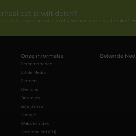
erhaal dat je wilt delen?
e iets vertellen, samenwerken of gewoon even contact maken? W
Onze informatie
Bekende Ned
Beroemdheden
Uit de Media
Partners
Over ons
Ons team
Schrijf mee
Contact
Website index
Cookiebeleid (EU)