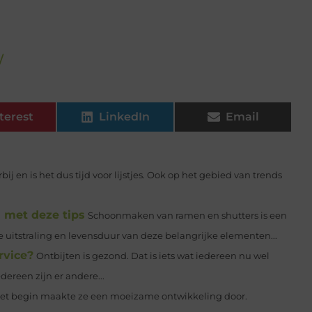
/
terest
LinkedIn
Email
rbij en is het dus tijd voor lijstjes. Ook op het gebied van trends
 met deze tips
Schoonmaken van ramen en shutters is een
e uitstraling en levensduur van deze belangrijke elementen...
rvice?
Ontbijten is gezond. Dat is iets wat iedereen nu wel
dereen zijn er andere...
n het begin maakte ze een moeizame ontwikkeling door.