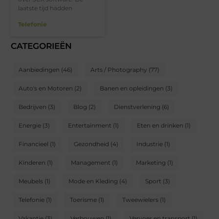
laatste tijd hadden
Telefonie
CATEGORIEËN
Aanbiedingen
(46)
Arts / Photography
(77)
Auto's en Motoren
(2)
Banen en opleidingen
(3)
Bedrijven
(3)
Blog
(2)
Dienstverlening
(6)
Energie
(3)
Entertainment
(1)
Eten en drinken
(1)
Financieel
(1)
Gezondheid
(4)
Industrie
(1)
Kinderen
(1)
Management
(1)
Marketing
(1)
Meubels
(1)
Mode en Kleding
(4)
Sport
(3)
Telefonie
(1)
Toerisme
(1)
Tweewielers
(1)
Vakantie
(3)
Verbouwen
(1)
Vervoer en transport
(1)