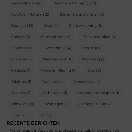
Aanbiedingen
(46)
Arts / Photography
(77)
Auto's en Motoren
(2)
Banen en opleidingen
(3)
Bedrijven
(3)
Blog
(2)
Dienstverlening
(6)
Energie
(3)
Entertainment
(1)
Eten en drinken
(1)
Financieel
(1)
Gezondheid
(4)
Industrie
(1)
Kinderen
(1)
Management
(1)
Marketing
(1)
Meubels
(1)
Mode en Kleding
(4)
Sport
(3)
Telefonie
(1)
Toerisme
(1)
Tweewielers
(1)
Vakantie
(3)
Verbouwen
(1)
Vervoer en transport
(1)
Winkelen
(19)
Woningen
(1)
Woning en Tuin
(2)
Zakelijk
(3)
Zorg
(1)
RECENTE BERICHTEN
Fysiotherapie in Apeldoorn: professionele hulp bij bewegen en