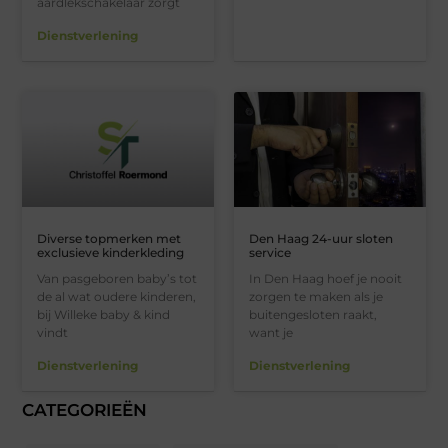
aardlekschakelaar zorgt
Dienstverlening
Diverse topmerken met
Den Haag 24-uur sloten
exclusieve kinderkleding
service
Van pasgeboren baby’s tot
In Den Haag hoef je nooit
de al wat oudere kinderen,
zorgen te maken als je
bij Willeke baby & kind
buitengesloten raakt,
vindt
want je
Dienstverlening
Dienstverlening
CATEGORIEËN