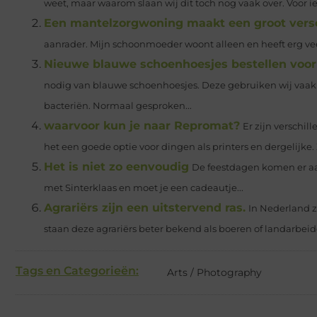
weet, maar waarom slaan wij dit toch nog vaak over. Voor ie
Een mantelzorgwoning maakt een groot versc
aanrader. Mijn schoonmoeder woont alleen en heeft erg veel
Nieuwe blauwe schoenhoesjes bestellen voo
nodig van blauwe schoenhoesjes. Deze gebruiken wij vaak
bacteriën. Normaal gesproken...
waarvoor kun je naar Repromat?
Er zijn verschil
het een goede optie voor dingen als printers en dergelijke. Z
Het is niet zo eenvoudig
De feestdagen komen er aan 
met Sinterklaas en moet je een cadeautje...
Agrariërs zijn een uitstervend ras.
In Nederland z
staan deze agrariërs beter bekend als boeren of landarbeider
Tags en Categorieën:
Arts / Photography