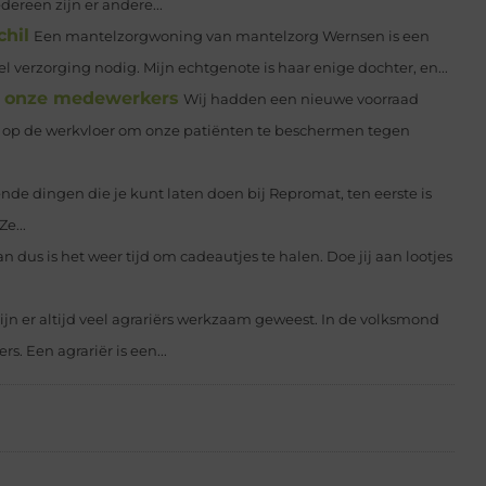
dereen zijn er andere...
hil
Een mantelzorgwoning van mantelzorg Wernsen is een
 verzorging nodig. Mijn echtgenote is haar enige dochter, en...
r onze medewerkers
Wij hadden een nieuwe voorraad
 op de werkvloer om onze patiënten te beschermen tegen
lende dingen die je kunt laten doen bij Repromat, ten eerste is
e...
dus is het weer tijd om cadeautjes te halen. Doe jij aan lootjes
ijn er altijd veel agrariërs werkzaam geweest. In de volksmond
s. Een agrariër is een...