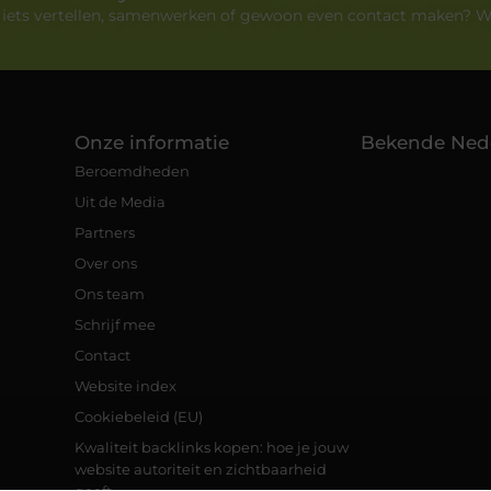
e iets vertellen, samenwerken of gewoon even contact maken? W
Onze informatie
Bekende Ned
Beroemdheden
Uit de Media
Partners
Over ons
Ons team
Schrijf mee
Contact
Website index
Cookiebeleid (EU)
Kwaliteit backlinks kopen: hoe je jouw
website autoriteit en zichtbaarheid
geeft