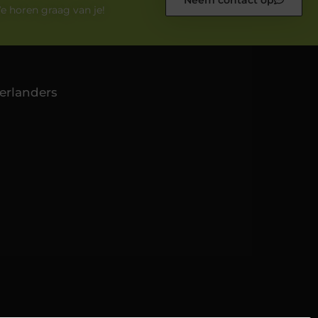
Neem contact op
e horen graag van je!
erlanders